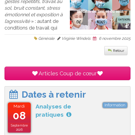
gestes répétitifs, travail au
sol, bruit constant, stress
émotionnel et exposition à
l’agressivité
» : autant de
conditions de travail qui
Générale
Virginie Windels
6 novembre 2025
Retour
Articles Coup de cœur
Dates à retenir
Information
Analyses de
Mardi
08
pratiques
Septembre
2026