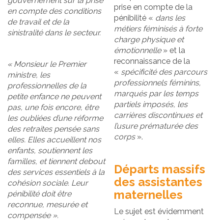
gouvernement sur la prise
prise en compte de la
en compte des conditions
pénibilité «
dans les
de travail et de la
métiers féminisés à forte
sinistralité dans le secteur.
charge physique et
émotionnelle
» et la
reconnaissance de la
«
Monsieur le Premier
«
spécificité des parcours
ministre, les
professionnels féminins,
professionnelles de la
marqués par les temps
petite enfance ne peuvent
partiels imposés, les
pas, une fois encore, être
carrières discontinues et
les oubliées d’une réforme
l’usure prématurée des
des retraites pensée sans
corps
».
elles. Elles accueillent nos
enfants, soutiennent les
familles, et tiennent debout
Départs massifs
des services essentiels à la
des assistantes
cohésion sociale. Leur
maternelles
pénibilité doit être
reconnue, mesurée et
Le sujet est évidemment
compensée
».