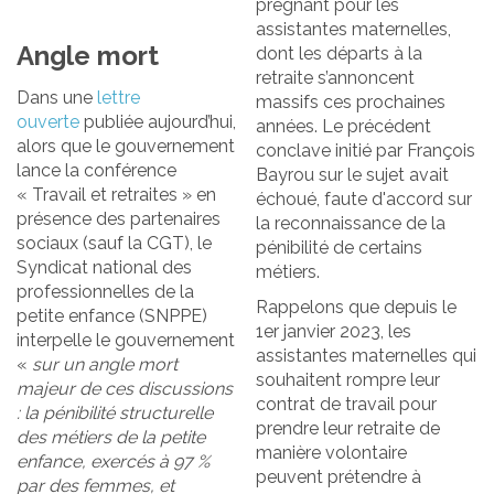
prégnant pour les
assistantes maternelles,
Angle mort
dont les départs à la
retraite s’annoncent
Dans une
lettre
massifs ces prochaines
ouverte
publiée aujourd’hui,
années. Le précédent
alors que le gouvernement
conclave initié par François
lance la conférence
Bayrou sur le sujet avait
« Travail et retraites » en
échoué, faute d'accord sur
présence des partenaires
la reconnaissance de la
sociaux (sauf la CGT), le
pénibilité de certains
Syndicat national des
métiers.
professionnelles de la
Rappelons que depuis le
petite enfance (SNPPE)
1er janvier 2023, les
interpelle le gouvernement
assistantes maternelles qui
«
sur un angle mort
souhaitent rompre leur
majeur de ces discussions
contrat de travail pour
: la pénibilité structurelle
prendre leur retraite de
des métiers de la petite
manière volontaire
enfance, exercés à 97 %
peuvent prétendre à
par des femmes, et