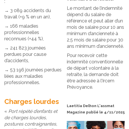
:
Le montant de l’indemnité
→ 3 089 accidents du
dépend du salaire de
travail (+9 % en un an),
référence et peut aller d’un
→ 166 maladies
mois de salaire pour 10 ans
professionnelles
minimum d’ancienneté à
reconnues (+44 %),
2,5 mois de salaire pour 30
ans minimum d’ancienneté.
→ 241 823 journées
perdues pour cause
Pour recevoir cette
d’accidents,
indemnité conventionnelle
de départ volontaire à la
→ 53 196 journées perdues
retraite, la demande doit
liées aux maladies
être adressée à l’Ircem
professionnelles.
Prévoyance.
Charges lourdes
Laetitia Delhon L'assmat
«
Port répété d’enfants et
Magazine publié le 4/11/2025
de charges lourdes,
postures contraignantes,