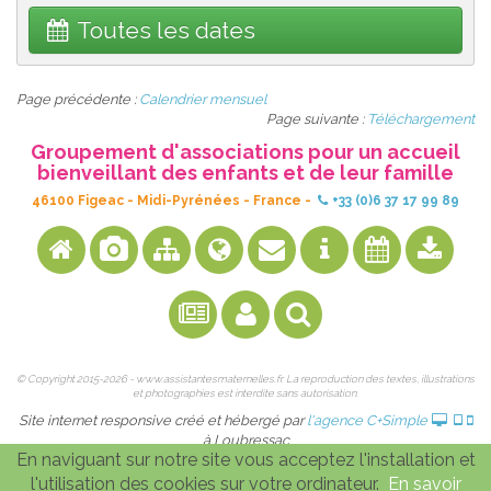
Toutes les dates
Page précédente :
Calendrier mensuel
Page suivante :
Téléchargement
Groupement d'associations pour un accueil
bienveillant des enfants et de leur famille
46100
Figeac
-
Midi-Pyrénées
-
France
-
+33 (0)6 37 17 99 89
© Copyright 2015-2026 - www.assistantesmaternelles.fr. La reproduction des textes, illustrations
et photographies est interdite sans autorisation.
Site internet responsive créé et hébergé par
l'agence C+Simple
à Loubressac
En naviguant sur notre site vous acceptez l'installation et
l'utilisation des cookies sur votre ordinateur.
En savoir