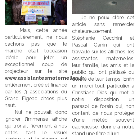
Je ne peux clôre cet
article sans remercier
Mais, cette année
chaleureusement
particulièrement, ne nous
Stéphanie Cecchini et
cachons pas que le
Pascal Garrin qui ont
marché était l'occasion
travaillé sur les affiches, les
idéale pour jeter un
assistantes maternelles,
exceptionnel coup de
leur famille, les amis et le
projecteur sur le site
public qui ont pâtissé ou
www.assistantesmaternelles.fr
,
donné de leur temps! Enfin
entièrement créé et financé
un merci tout particulier à
par les 3 associations du
Christiane Dias qui met à
Grand Figeac citées plus
notre disposition un
haut.
parasol de forain qui, non
Nul ne pouvait donc
content de nous protéger
ignorer l'immense affiche
d'une météo souvent
qui trônait fièrement à nos
capricieuse, donne à notre
côtés, tant le visuel
stand une fière allure.